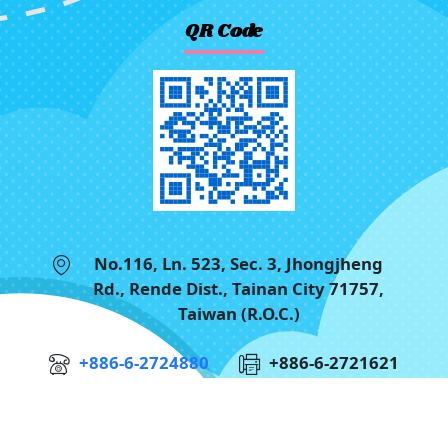
QR Code
No.116, Ln. 523, Sec. 3, Jhongjheng
Rd., Rende Dist., Tainan City 71757,
Taiwan (R.O.C.)
+886-6-2724880
+886-6-2721621