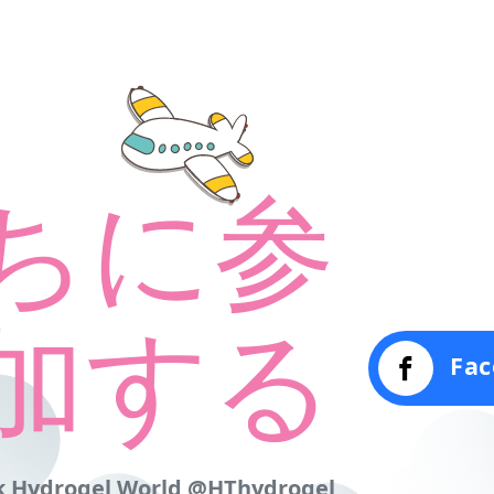
ちに参
加する
Fac
 Hydrogel World @HThydrogel