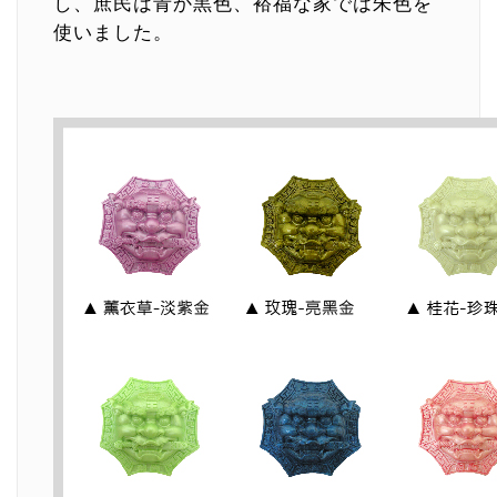
し、庶民は青か黒色、裕福な家では朱色を
使いました。