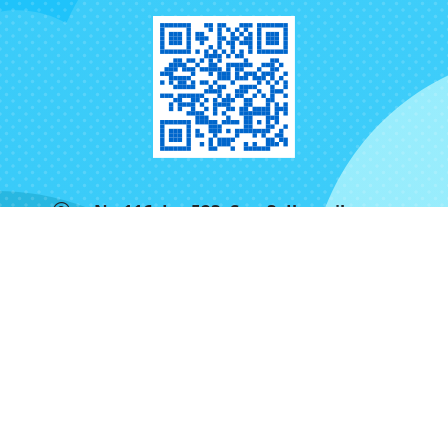
No.116, Ln. 523, Sec. 3, Jhongjheng
Rd., Rende Dist., Tainan City 71757,
Taiwan (R.O.C.)
+886-6-2724880
+886-6-2721621
お問い合わせ