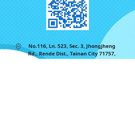
No.116, Ln. 523, Sec. 3, Jhongjheng
Rd., Rende Dist., Tainan City 71757,
Taiwan (R.O.C.)
+886-6-2724880
+886-6-2721621
お問い合わせ
Google Map