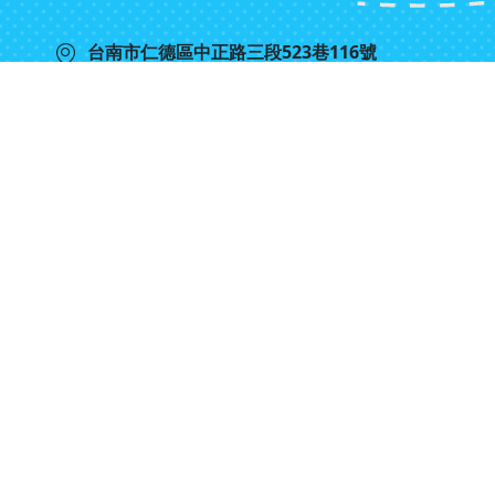
台南市仁德區中正路三段523巷116號
06-2724880
06-2721621
聯絡虹泰
Google Map
6 © Home Tech Hydrogel Tourism Factory All Right Reser