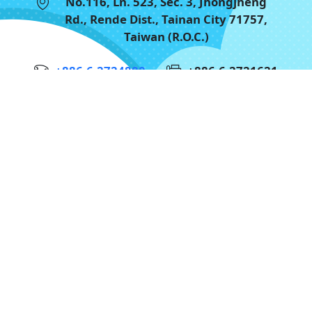
No.116, Ln. 523, Sec. 3, Jhongjheng
Rd., Rende Dist., Tainan City 71757,
Taiwan (R.O.C.)
+886-6-2724880
+886-6-2721621
お問い合わせ
Google Map
2026 © Home Tech Hydrogel Tourism Factory
All Right Reserved.
Design by
COMAN
|
MITSOURCE