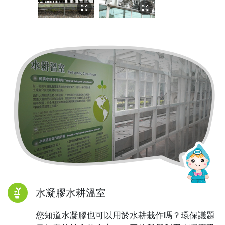
水凝膠水耕溫室
您知道水凝膠也可以用於水耕栽作嗎？環保議題