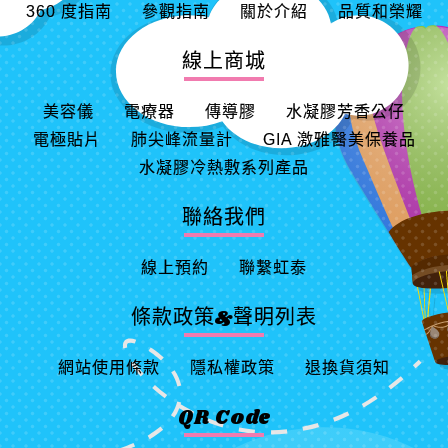
360 度指南
參觀指南
關於介紹
品質和榮耀
線上商城
美容儀
電療器
傳導膠
水凝膠芳香公仔
電極貼片
肺尖峰流量計
GIA 激雅醫美保養品
水凝膠冷熱敷系列產品
聯絡我們
線上預約
聯繫虹泰
條款政策&聲明列表
網站使用條款
隱私權政策
退換貨須知
QR Code